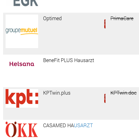
Optimed
PrimaCare
BeneFit PLUS Hausarzt
KPTwin.plus
KPTwin.doc
CASAMED HA
USARZT