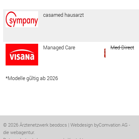
casamed hausarzt
Managed Care
Med Direct
*Modelle gültig ab 2026
©
2026
Ärztenetzwerk beodocs | Webdesign by
Comvation AG -
die webagentur.